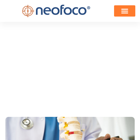
Cirurgia
Minimamente
Invasiva de Hérnia
na Coluna