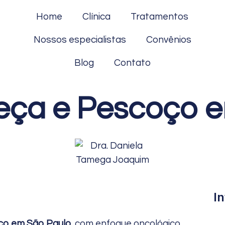
Home
Clínica
Tratamentos
Nossos especialistas
Convênios
Blog
Contato
beça e Pescoço 
I
oço em São Paulo
, com enfoque oncológico,