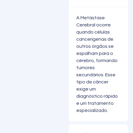
A Metástase
Cerebral ocorre
quando células
cancerígenas de
outros órgãos se
espalham para o
cérebro, formando
tumores
secundários. Esse
tipo de câncer
exige um
diagnóstico rápido
e um tratamento
especializado.