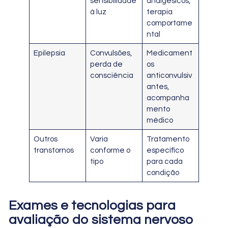
sensibilidade
analgésicos,
à luz
terapia
comportame
ntal
Epilepsia
Convulsões,
Medicament
perda de
os
consciência
anticonvulsiv
antes,
acompanha
mento
médico
Outros
Varia
Tratamento
transtornos
conforme o
específico
tipo
para cada
condição
Exames e tecnologias para
avaliação do sistema nervoso