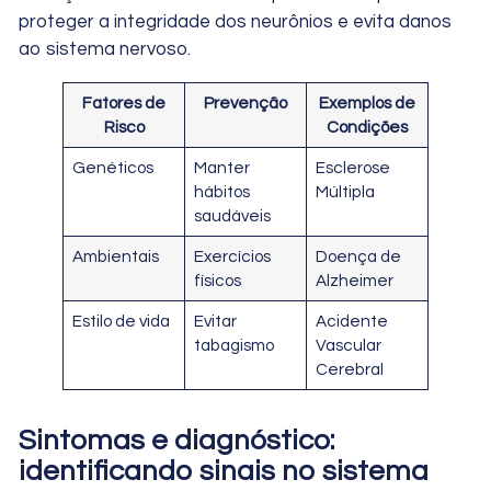
proteger a integridade dos neurônios e evita danos
ao sistema nervoso.
Fatores de
Prevenção
Exemplos de
Risco
Condições
Genéticos
Manter
Esclerose
hábitos
Múltipla
saudáveis
Ambientais
Exercícios
Doença de
físicos
Alzheimer
Estilo de vida
Evitar
Acidente
tabagismo
Vascular
Cerebral
Sintomas e diagnóstico:
identificando sinais no sistema