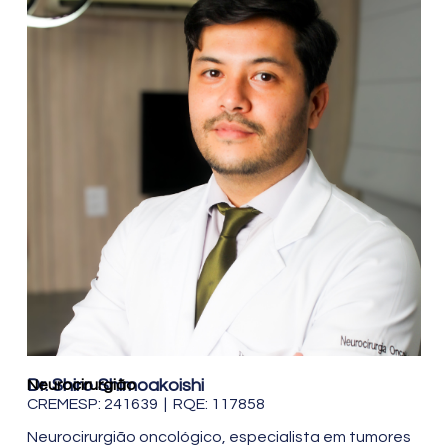
Dr. Shiro Shimoakoishi
Neurocirurgião
CREMESP: 241639 | RQE: 117858
Neurocirurgião oncológico, especialista em tumores