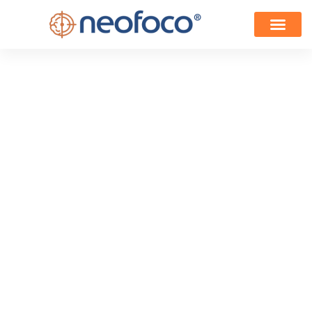
Neurocirurgia da
base do crânio: o que
você precisa saber
Escrito por
Clínica Neofoco
e Publicado em
12/11/2024
Conteúdo revisado pelo Dr. Shiro Shimoakoishi,
neurocirurgião especialista em tumores cerebrais e
coluna.