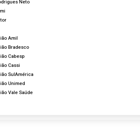
Rodrigues Neto
emi
tor
ião Amil
ião Bradesco
gião Cabesp
ião Cassi
ião SulAmérica
gião Unimed
ião Vale Saúde