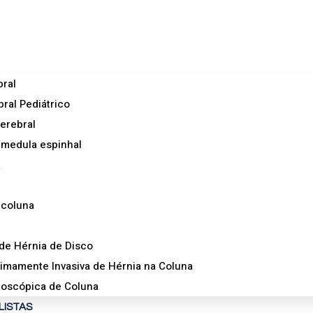
ral
ral Pediátrico
erebral
medula espinhal
a
 coluna
de Hérnia de Disco
nimamente Invasiva de Hérnia na Coluna
doscópica de Coluna
LISTAS