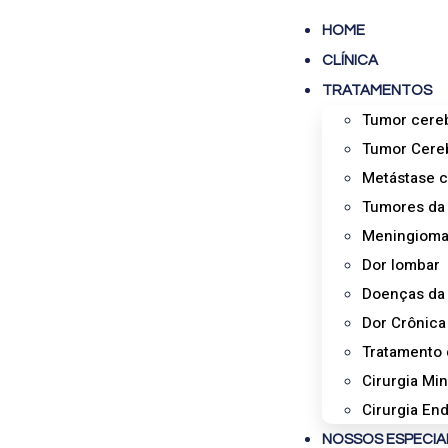
HOME
CLÍNICA
TRATAMENTOS
Tumor cereb
Tumor Cereb
Metástase c
Tumores da 
Meningiom
Dor lombar
Doenças da
Dor Crônica
Tratamento 
Cirurgia Mi
Cirurgia En
NOSSOS ESPECIA