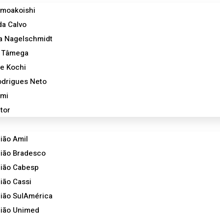
imoakoishi
da Calvo
la Nagelschmidt
a Tâmega
re Kochi
Rodrigues Neto
emi
tor
ião Amil
ião Bradesco
gião Cabesp
ião Cassi
ião SulAmérica
gião Unimed