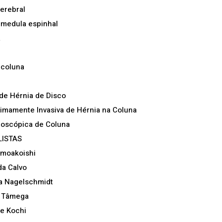
erebral
medula espinhal
a
 coluna
de Hérnia de Disco
nimamente Invasiva de Hérnia na Coluna
doscópica de Coluna
LISTAS
imoakoishi
da Calvo
la Nagelschmidt
a Tâmega
re Kochi