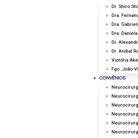
Dr. Shiro Sh
Dra. Fernan
Dra. Gabrie
Dra. Daniel
Dr. Alexand
Dr. Anibal 
Victória Ak
Fgo. João Vi
CONVÊNIOS
Neurocirurg
Neurocirurg
Neurocirur
Neurocirurg
Neurocirurg
Neurocirur