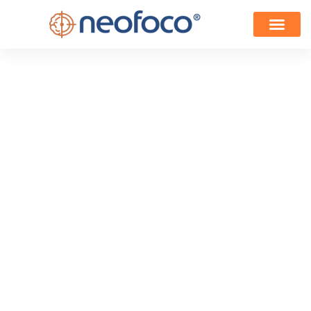
Tumor cerebral
benigno: sintomas,
riscos e quando
precisa de cirurgia
Escrito por
Clínica Neofoco
e Publicado em
01/06/2026
Conteúdo revisado pelo Dr. Shiro Shimoakoishi,
neurocirurgião especialista em tumores cerebrais e
coluna.