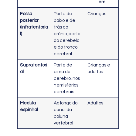
em
Fossa
Parte de
Crianças
posterior
baixo e de
(infratentoria
trás do
l)
crânio, perto
do cerebelo
e do tronco
cerebral
Supratentori
Parte de
Crianças e
al
cima do
adultos
cérebro, nos
hemisférios
cerebrais
Medula
Ao longo do
Adultos
espinhal
canal da
coluna
vertebral