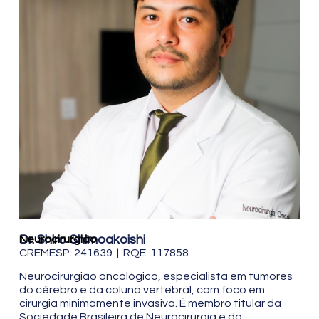
Dr. Shiro Shimoakoishi
Neurocirurgião
CREMESP: 241639 | RQE: 117858
Neurocirurgião oncológico, especialista em tumores
do cérebro e da coluna vertebral, com foco em
cirurgia minimamente invasiva. É membro titular da
Sociedade Brasileira de Neurocirurgia e da